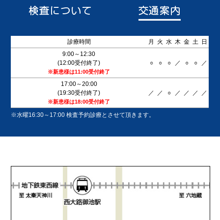
診療時間
月
火
水
木
金
土
日
9:00～12:30
(12:00受付終了)
○
○
○
／
○
○
／
※新患様は11:00受付終了
17:00～20:00
(19:30受付終了)
／
／
○
／
／
／
／
※新患様は18:00受付終了
※水曜16:30～17:00 検査予約診療とさせて頂きます。